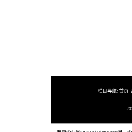
栏目导航:
首页
|
2