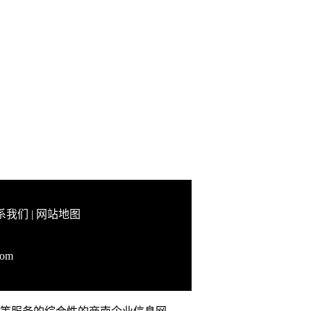
系我们
|
网站地图
com